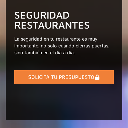
SEGURIDAD
RESTAURANTES
La seguridad en tu restaurante es muy
importante, no solo cuando cierras puertas,
sino también en el día a día.
SOLICITA TU PRESUPUESTO