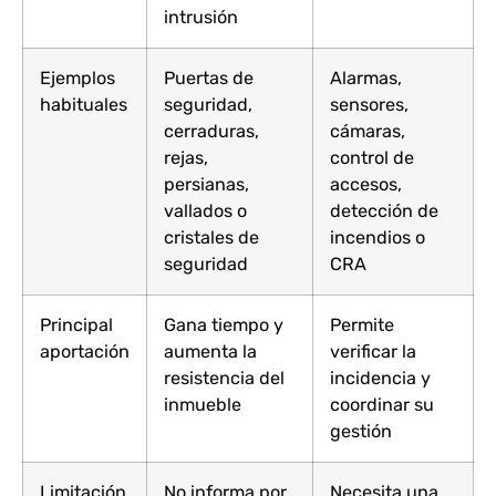
intrusión
Ejemplos
Puertas de
Alarmas,
habituales
seguridad,
sensores,
cerraduras,
cámaras,
rejas,
control de
persianas,
accesos,
vallados o
detección de
cristales de
incendios o
seguridad
CRA
Principal
Gana tiempo y
Permite
aportación
aumenta la
verificar la
resistencia del
incidencia y
inmueble
coordinar su
gestión
Limitación
No informa por
Necesita una